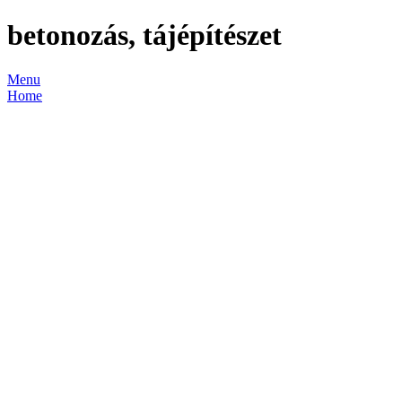
betonozás, tájépítészet
Menu
Home