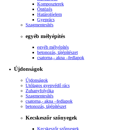
Komposzterek
Öntözés
Határolóelem
Gyeprács
Szagmentesítés
egyéb mélyépítés
egyéb mélyépítés
betonozás, tájépítészet
csatorna,- akna –fedlapok
Újdonságok
Újdonságok
Utólagos gyepvédő rács
Zuhanyfolyóka
Szagmentesítés
csatorna,- akna –fedlapok
betonozás, tájépítészet
Kecskeszőr szőnyegek
Kecskeszőr szőnyegek